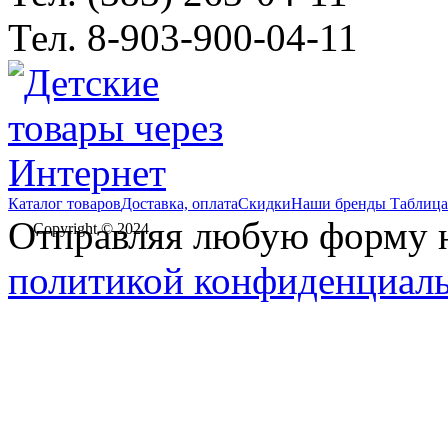
Тел. 8-903-900-04-11
Каталог товаров
Доставка, оплата
Скидки
Наши бренды
Таблица
Отправляя любую форму на
Copyright © 2024
политикой конфиденциал