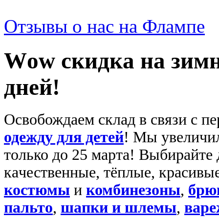
Отзывы о нас на Флампе
Wоw скидкa на зимн
днeй!
Освобождаем склад в связи с п
одежду для детей
! Мы увеличил
только до 25 марта! Выбирaйте 
кaчественные, тёплые, краcивы
костюмы
и
комбинезоны
,
брю
пальто
,
шапки и шлемы
,
варе