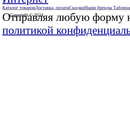
Каталог товаров
Доставка, оплата
Скидки
Наши бренды
Таблица
Отправляя любую форму на
Copyright © 2024
политикой конфиденциал