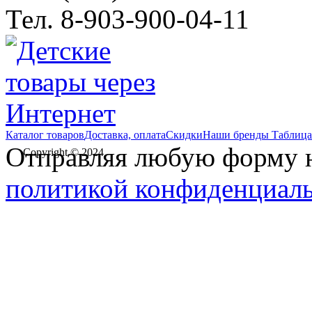
Тел. 8-903-900-04-11
Каталог товаров
Доставка, оплата
Скидки
Наши бренды
Таблица
Отправляя любую форму на
Copyright © 2024
политикой конфиденциал