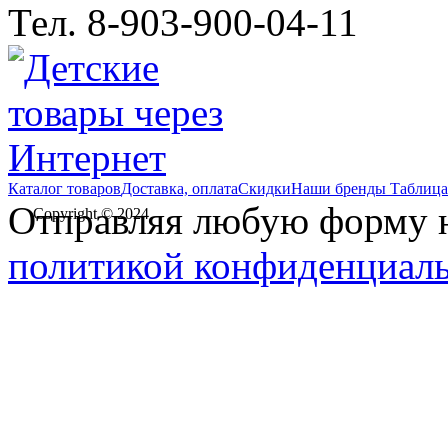
Тел. 8-903-900-04-11
Каталог товаров
Доставка, оплата
Скидки
Наши бренды
Таблица
Отправляя любую форму на
Copyright © 2024
политикой конфиденциал