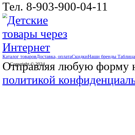
Тел. 8-903-900-04-11
Каталог товаров
Доставка, оплата
Скидки
Наши бренды
Таблица
Отправляя любую форму на
Copyright © 2024
политикой конфиденциал