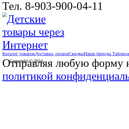
Тел. 8-903-900-04-11
Каталог товаров
Доставка, оплата
Скидки
Наши бренды
Таблица
Отправляя любую форму на
Copyright © 2024
политикой конфиденциал