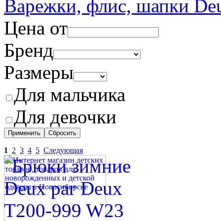
Варежки, флис, шапки De
Цена от
Бренд
Размеры
Для мальчика
Для девочки
1
2
3
4
5
Следующая