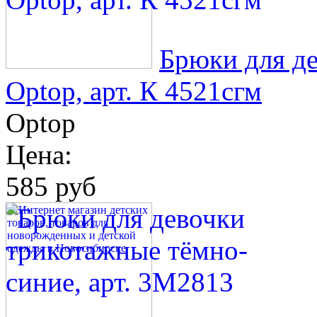
Брюки для д
Optop, арт. К 4521сгм
Optop
Цена:
585 руб