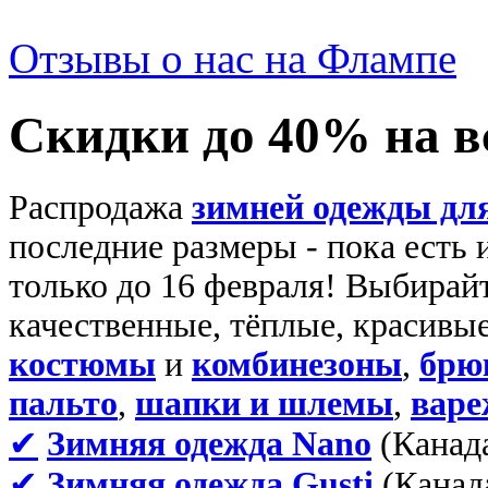
Отзывы о нас на Флампе
Скидки до 40% на 
Распродажа
зимней одежды для
последние размеры - пока есть 
только до 16 февраля! Выбирайт
качественные, тёплые, красивы
костюмы
и
комбинезоны
,
брю
пальто
,
шапки и шлемы
,
варе
✔
Зимняя одежда Nano
(Канада
✔
Зимняя одежда Gusti
(Канада