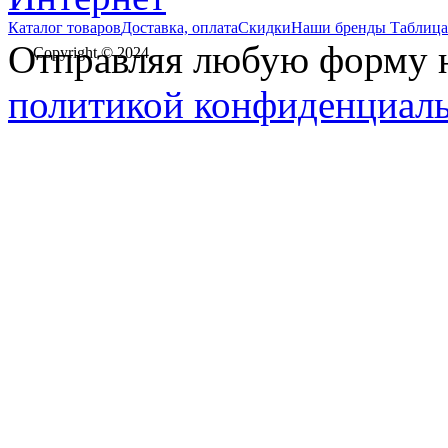
Каталог товаров
Доставка, оплата
Скидки
Наши бренды
Таблица
Отправляя любую форму на
Copyright © 2024
политикой конфиденциал