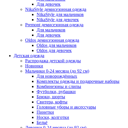
Для девочек
NikaStyle демисезонная одежда
NikaStyle для мальчиков
NikaStyle для девочек
Premont демисезонная одежда
Для мальчиков
Для девочек
Oldos демисезонная одежда
Oldos для мальчиков
Oldos для девочек
Детская одежда
Распродажа детской одежды
Новинки
Мальчики 0-24 месяца (до 92 см)
Для новорождённых
Комплекты одежды и подарочные наборы
Комбинезоны и слипы
Футболки, рубашки
Брюки, шорты
Свитера, кофты
Головные уборы и аксессуары
Пинетки
Носки, колготки
Бельё
Девочки 0-24 месяца (до 92 см)