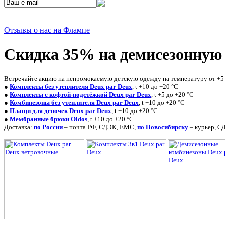
Отзывы о нас на Флампе
Скидка 35% на демисезонную 
Встречайте акцию на непромокаемую детскую одежду на температуру от +5 д
●
Комплекты без утеплителя Deux par Deux
, t +10 до +20 °С
●
Комплекты с кофтой-подстёжкой Deux par Deux
, t +5 до +20 °С
●
Комбинезоны без утеплителя Deux par Deux
, t +10 до +20 °С
●
Плащи для девочек Deux par Deux
, t +10 до +20 °С
●
Мембранные брюки Oldos
, t +10 до +20 °С
Доставка:
по России
– почта РФ, СДЭК, ЕМС,
по Новосибирску
– курьер, С