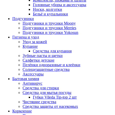
Комплекты, пижамы и халаты
Головные уборы и аксессуары
Носки, колготки
Бельё и купальники
Подгузники
Подгузники и трусики Moony
Подгузники и трусики Merries
Подгузники и трусики Yokosun
Гигиена и уход
Уход за кожей
Купание
Средства для купания
Зубные пасты и щетки
Салфетки детские
Пелёнки одноразовые и клеёнки
Солнцезащитные средства
Аксессуары
Бытовая химия
Антивирус
Средства для стирки
Средства для мытья посуды
Губки Vileda Tip-top 2 шт
Чистящие средства
Средства защиты от насекомых
Кормление