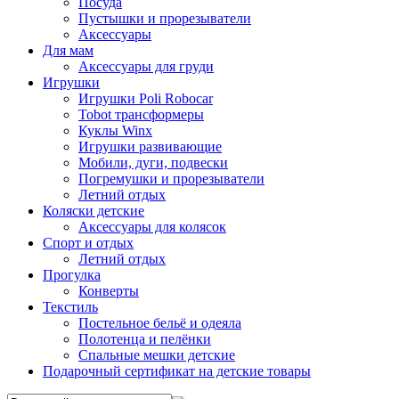
Посуда
Пустышки и прорезыватели
Аксессуары
Для мам
Аксессуары для груди
Игрушки
Игрушки Poli Robocar
Tobot трансформеры
Куклы Winx
Игрушки развивающие
Мобили, дуги, подвески
Погремушки и прорезыватели
Летний отдых
Коляски детские
Аксессуары для колясок
Спорт и отдых
Летний отдых
Прогулка
Конверты
Текстиль
Постельное бельё и одеяла
Полотенца и пелёнки
Спальные мешки детские
Подарочный сертификат на детские товары