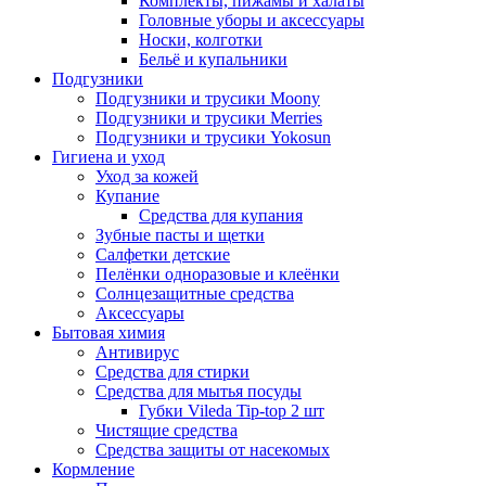
Комплекты, пижамы и халаты
Головные уборы и аксессуары
Носки, колготки
Бельё и купальники
Подгузники
Подгузники и трусики Moony
Подгузники и трусики Merries
Подгузники и трусики Yokosun
Гигиена и уход
Уход за кожей
Купание
Средства для купания
Зубные пасты и щетки
Салфетки детские
Пелёнки одноразовые и клеёнки
Солнцезащитные средства
Аксессуары
Бытовая химия
Антивирус
Средства для стирки
Средства для мытья посуды
Губки Vileda Tip-top 2 шт
Чистящие средства
Средства защиты от насекомых
Кормление