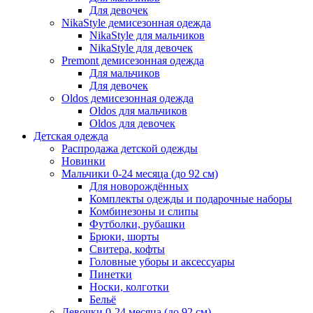
Для девочек
NikaStyle демисезонная одежда
NikaStyle для мальчиков
NikaStyle для девочек
Premont демисезонная одежда
Для мальчиков
Для девочек
Oldos демисезонная одежда
Oldos для мальчиков
Oldos для девочек
Детская одежда
Распродажа детской одежды
Новинки
Мальчики 0-24 месяца (до 92 см)
Для новорождённых
Комплекты одежды и подарочные наборы
Комбинезоны и слипы
Футболки, рубашки
Брюки, шорты
Свитера, кофты
Головные уборы и аксессуары
Пинетки
Носки, колготки
Бельё
Девочки 0-24 месяца (до 92 см)