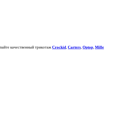
купaйте кaчественный трикoтаж
Crockid
,
Carters
,
Optop
,
Mille