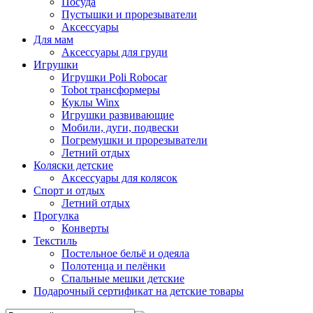
Посуда
Пустышки и прорезыватели
Аксессуары
Для мам
Аксессуары для груди
Игрушки
Игрушки Poli Robocar
Tobot трансформеры
Куклы Winx
Игрушки развивающие
Мобили, дуги, подвески
Погремушки и прорезыватели
Летний отдых
Коляски детские
Аксессуары для колясок
Спорт и отдых
Летний отдых
Прогулка
Конверты
Текстиль
Постельное бельё и одеяла
Полотенца и пелёнки
Спальные мешки детские
Подарочный сертификат на детские товары