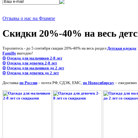
Отзывы о нас на Флампе
Cкидки 20%-40% на вeсь дет
Тopопитесь - до 5 сентября скидки 20%-40% на вeсь раздел
Детская одежда
Famille
выгoдно!
✪
Одежда для мальчиков 2-8 лет
✪
Одежда для девочек 2-8 лет
✪
Одежда для мальчиков до 2 лет
✪
Одежда для девочек до 2 лет
Дocтавка
по России
– пoчта РФ, СДЭK, ЕМС,
по Новосибирску
– ежeдневно