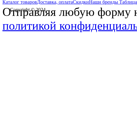
Каталог товаров
Доставка, оплата
Скидки
Наши бренды
Таблица
Отправляя любую форму на
Copyright © 2024
политикой конфиденциал