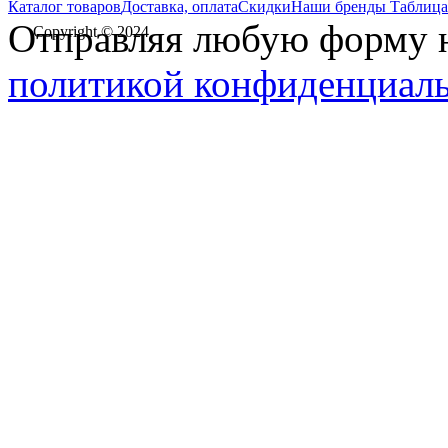
Каталог товаров
Доставка, оплата
Скидки
Наши бренды
Таблица
Отправляя любую форму на
Copyright © 2024
политикой конфиденциал