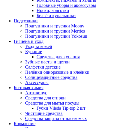
Комплекты, пижамы и халаты
Головные уборы и аксессуары
Носки, колготки
Бельё и купальники
Подгузники
Подгузники и трусики Moony
Подгузники и трусики Merries
Подгузники и трусики Yokosun
Гигиена и уход
Уход за кожей
Купание
Средства для купания
Зубные пасты и щетки
Салфетки детские
Пелёнки одноразовые и клеёнки
Солнцезащитные средства
Аксессуары
Бытовая химия
Антивирус
Средства для стирки
Средства для мытья посуды
Губки Vileda Tip-top 2 шт
Чистящие средства
Средства защиты от насекомых
Кормление