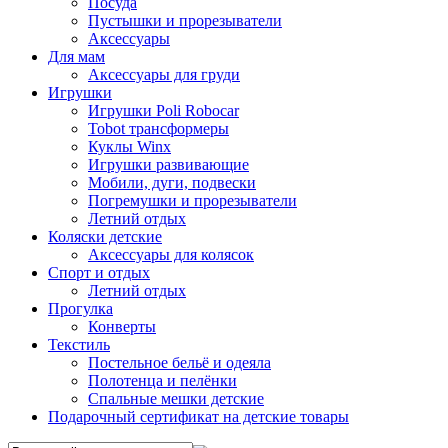
Посуда
Пустышки и прорезыватели
Аксессуары
Для мам
Аксессуары для груди
Игрушки
Игрушки Poli Robocar
Tobot трансформеры
Куклы Winx
Игрушки развивающие
Мобили, дуги, подвески
Погремушки и прорезыватели
Летний отдых
Коляски детские
Аксессуары для колясок
Спорт и отдых
Летний отдых
Прогулка
Конверты
Текстиль
Постельное бельё и одеяла
Полотенца и пелёнки
Спальные мешки детские
Подарочный сертификат на детские товары