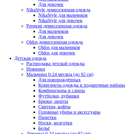
Для девочек
NikaStyle демисезонная одежда
NikaStyle для мальчиков
NikaStyle для девочек
Premont демисезонная одежда
Для мальчиков
Для девочек
Oldos демисезонная одежда
Oldos для мальчиков
Oldos для девочек
Детская одежда
Распродажа детской одежды
Новинки
Мальчики 0-24 месяца (до 92 см)
Для новорождённых
Комплекты одежды и подарочные наборы
Комбинезоны и слипы
Футболки, рубашки
Брюки, шорты
Свитера, кофты
Головные уборы и аксессуары
Пинетки
Носки, колготки
Бельё
Девочки 0-24 месяца (до 92 см)