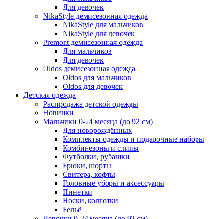
Для девочек
NikaStyle демисезонная одежда
NikaStyle для мальчиков
NikaStyle для девочек
Premont демисезонная одежда
Для мальчиков
Для девочек
Oldos демисезонная одежда
Oldos для мальчиков
Oldos для девочек
Детская одежда
Распродажа детской одежды
Новинки
Мальчики 0-24 месяца (до 92 см)
Для новорождённых
Комплекты одежды и подарочные наборы
Комбинезоны и слипы
Футболки, рубашки
Брюки, шорты
Свитера, кофты
Головные уборы и аксессуары
Пинетки
Носки, колготки
Бельё
Девочки 0-24 месяца (до 92 см)