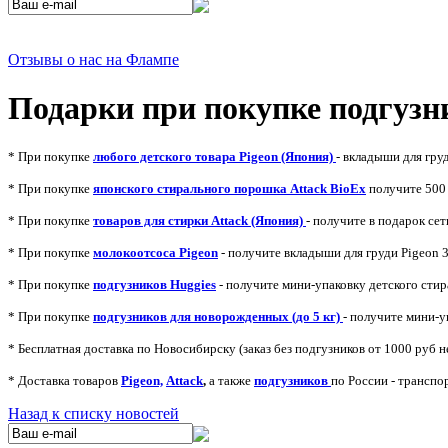
Отзывы о нас на Флампе
Подaрки при покупке подгузни
* При покупке
любого детского товара Pigeon (Япония)
- вкладыши для гру
* При покупке
японского стирального порошка Attack BioEx
получите 500 
* При покупке
товаров для стирки Attack (Япония)
- получите в подарок се
* При покупке
молокоотсоса Pigeon
- получите вкладыши для груди Pigeon 
* При покупке
подгузников Huggies
- получите
мини-упаковку детского стир
* При покупке
подгузников для новорожденных (до 5 кг)
- получите мини-у
* Бесплaтная доставка по Новосибирску (зaказ без подгузников от 1000 руб н
* Доставка товаров
Pigeon,
Attack
,
а также
подгузников
по России - трансп
Назад к списку новостей