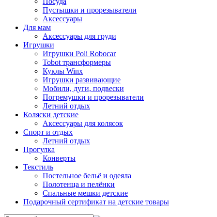
Посуда
Пустышки и прорезыватели
Аксессуары
Для мам
Аксессуары для груди
Игрушки
Игрушки Poli Robocar
Tobot трансформеры
Куклы Winx
Игрушки развивающие
Мобили, дуги, подвески
Погремушки и прорезыватели
Летний отдых
Коляски детские
Аксессуары для колясок
Спорт и отдых
Летний отдых
Прогулка
Конверты
Текстиль
Постельное бельё и одеяла
Полотенца и пелёнки
Спальные мешки детские
Подарочный сертификат на детские товары