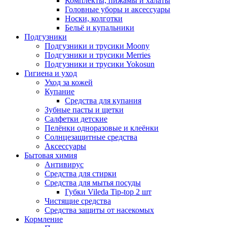
Комплекты, пижамы и халаты
Головные уборы и аксессуары
Носки, колготки
Бельё и купальники
Подгузники
Подгузники и трусики Moony
Подгузники и трусики Merries
Подгузники и трусики Yokosun
Гигиена и уход
Уход за кожей
Купание
Средства для купания
Зубные пасты и щетки
Салфетки детские
Пелёнки одноразовые и клеёнки
Солнцезащитные средства
Аксессуары
Бытовая химия
Антивирус
Средства для стирки
Средства для мытья посуды
Губки Vileda Tip-top 2 шт
Чистящие средства
Средства защиты от насекомых
Кормление