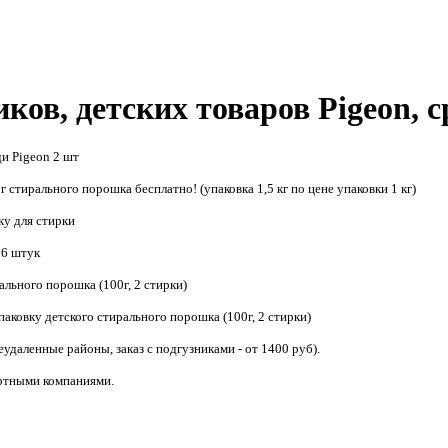
ков, детских товаров Pigeon, с
ди Pigeon 2 шт
г стирального порошка бесплaтно! (упаковка 1,5 кг по цене упаковки 1 кг)
тку для стирки
36 штук
ального порошка (100г, 2 стирки)
паковку детского стирального порошка (100г, 2 стирки)
еудаленные районы, зaказ с подгузниками - от 1400 руб).
ортными компаниями.