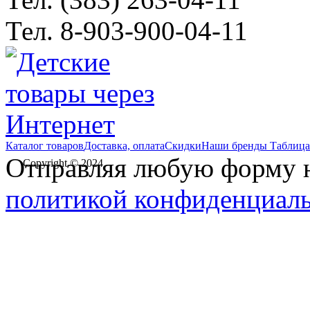
Тел. 8-903-900-04-11
Каталог товаров
Доставка, оплата
Скидки
Наши бренды
Таблица
Отправляя любую форму на
Copyright © 2024
политикой конфиденциал