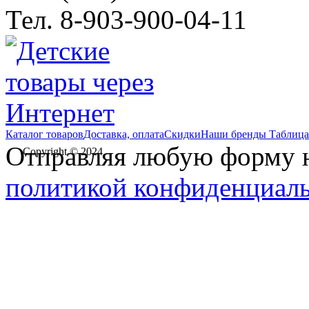
Тел. 8-903-900-04-11
Каталог товаров
Доставка, оплата
Скидки
Наши бренды
Таблица
Отправляя любую форму на
Copyright © 2024
политикой конфиденциал