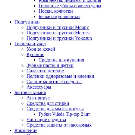
Комплекты, пижамы и халаты
Головные уборы и аксессуары
Носки, колготки
Бельё и купальники
Подгузники
Подгузники и трусики Moony
Подгузники и трусики Merries
Подгузники и трусики Yokosun
Гигиена и уход
Уход за кожей
Купание
Средства для купания
Зубные пасты и щетки
Салфетки детские
Пелёнки одноразовые и клеёнки
Солнцезащитные средства
Аксессуары
Бытовая химия
Антивирус
Средства для стирки
Средства для мытья посуды
Губки Vileda Tip-top 2 шт
Чистящие средства
Средства защиты от насекомых
Кормление