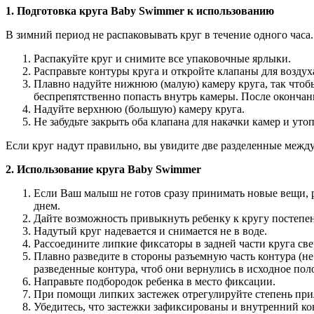
1. Подготовка круга Baby Swimmer к использованию
В зимний период не распаковывать круг в течение одного часа.
Распакуйте круг и снимите все упаковочные ярлыки.
Расправьте контуры круга и откройте клапаны для воздух
Плавно надуйте нижнюю (малую) камеру круга, так чтобы
беспрепятственно попасть внутрь камеры. После окончани
Надуйте верхнюю (большую) камеру круга.
Не забудьте закрыть оба клапана для накачки камер и утоп
Если круг надут правильно, вы увидите две разделенные межд
2. Использование круга Baby Swimmer
Если Ваш малыш не готов сразу принимать новые вещи, ре
днем.
Дайте возможность привыкнуть ребенку к кругу постепен
Надутый круг надевается и снимается не в воде.
Рассоедините липкие фиксаторы в задней части круга свер
Плавно разведите в стороны разъемную часть контура (не
разведенные контура, чтоб они вернулись в исходное пол
Направьте подбородок ребенка в место фиксации.
При помощи липких застежек отрегулируйте степень прил
Убедитесь, что застежки зафиксированы и внутренний кон