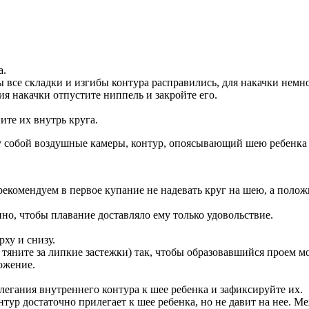
а.
 все складки и изгибы контура расправились, для накачки немно
я накачки отпустите ниппель и закройте его.
ите их внутрь круга.
у собой воздушные камеры, контур, опоясывающий шею ребенка 
комендуем в первое купание не надевать круг на шею, а положит
но, чтобы плавание доставляло ему только удовольствие.
ху и снизу.
 тяните за липкие застежки) так, чтобы образовавшийся проем м
ожение.
егания внутреннего контура к шее ребенка и зафиксируйте их.
тур достаточно прилегает к шее ребенка, но не давит на нее. 