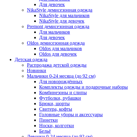
Для девочек
NikaStyle демисезонная одежда
NikaStyle для мальчиков
NikaStyle для девочек
Premont демисезонная одежда
Для мальчиков
Для девочек
Oldos демисезонная одежда
Oldos для мальчиков
Oldos для девочек
Детская одежда
Распродажа детской одежды
Новинки
Мальчики 0-24 месяца (до 92 см)
Для новорождённых
Комплекты одежды и подарочные наборы
Комбинезоны и слипы
Футболки, рубашки
Брюки, шорты
Свитера, кофты
Головные уборы и аксессуары
Пинетки
Носки, колготки
Бельё
Девочки 0-24 месяца (до 92 см)