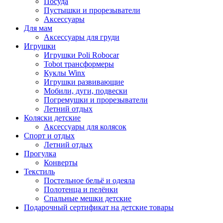
Посуда
Пустышки и прорезыватели
Аксессуары
Для мам
Аксессуары для груди
Игрушки
Игрушки Poli Robocar
Tobot трансформеры
Куклы Winx
Игрушки развивающие
Мобили, дуги, подвески
Погремушки и прорезыватели
Летний отдых
Коляски детские
Аксессуары для колясок
Спорт и отдых
Летний отдых
Прогулка
Конверты
Текстиль
Постельное бельё и одеяла
Полотенца и пелёнки
Спальные мешки детские
Подарочный сертификат на детские товары