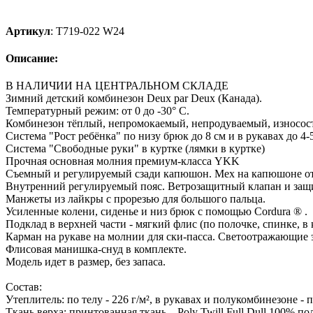
Артикул
:
T719-022 W24
Описание:
В НАЛИЧИИ НА ЦЕНТРАЛЬНОМ СКЛАДЕ
Зимний детский комбинезон Deux par Deux (Канада).
Температурный режим: от 0 до -30° С.
Комбинезон тёплый, непромокаемый, непродуваемый, износос
Система "Рост ребёнка" по низу брюк до 8 см и в рукавах до 4-5
Система "Свободные руки" в куртке (лямки в куртке)
Прочная основная молния премиум-класса YKK
Съемный и регулируемый сзади капюшон. Мех на капюшоне от
Внутренний регулируемый пояс. Ветрозащитный клапан и защи
Манжеты из лайкры с прорезью для большого пальца.
Усиленные колени, сиденье и низ брюк с помощью Cordura ® .
Подклад в верхней части - мягкий флис (по полочке, спинке, в
Карман на рукаве на молнии для ски-пасса. Светоотражающие 
Флисовая манишка-снуд в комплекте.
Модель идет в размер, без запаса.
Состав:
Утеплитель: по телу - 226 г/м², в рукавах и полукомбинезоне - по 
Ткань верха: принтованная ткань – Poly Twill Full Dull 100% п