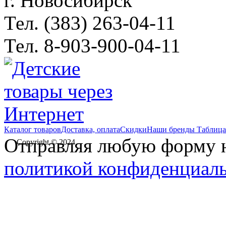
г. Новосибирск
Тел. (383) 263-04-11
Тел. 8-903-900-04-11
Каталог товаров
Доставка, оплата
Скидки
Наши бренды
Таблица
Отправляя любую форму на
Copyright © 2024
политикой конфиденциал