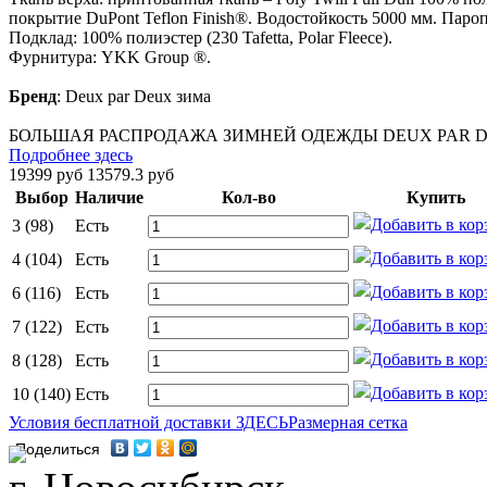
покрытие DuPont Teflon Finish®. Водостойкость 5000 мм. Пароп
Подклад: 100% полиэстер (230 Tafetta, Polar Fleece).
Фурнитура: YKK Group ®.
Бренд
:
Deux par Deux зима
БОЛЬШАЯ РАСПРОДАЖА ЗИМНЕЙ ОДЕЖДЫ DEUX PAR DE
Подробнее здесь
19399 руб
13579.3 руб
Выбор
Наличие
Кол-во
Купить
3 (98)
Есть
4 (104)
Есть
6 (116)
Есть
7 (122)
Есть
8 (128)
Есть
10 (140)
Есть
Условия бесплатной доставки ЗДЕСЬ
Размерная сетка
Поделиться