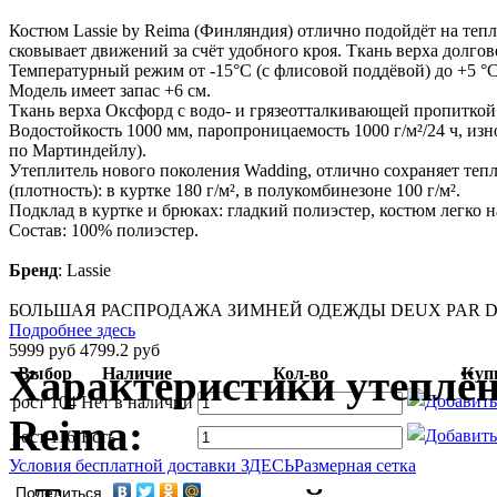
Костюм Lassie by Reima (Финляндия) отлично подойдёт на тепл
сковывает движений за счёт удобного кроя. Ткань верха долгове
Температурный режим от -15°С (с флисовой поддёвой) до +5 °С
Модель имеет запас +6 см.
Ткань верха Оксфорд с водо- и грязеотталкивающей пропитко
Водостойкость 1000 мм, паропроницаемость 1000 г/м²/24 ч, из
по Мартиндейлу).
Утеплитель нового поколения Wadding, отлично сохраняет тепл
(плотность): в куртке 180 г/м², в полукомбинезоне 100 г/м².
Подклад в куртке и брюках: гладкий полиэстер, костюм легко н
Состав: 100% полиэстер.
Бренд
:
Lassie
БОЛЬШАЯ РАСПРОДАЖА ЗИМНЕЙ ОДЕЖДЫ DEUX PAR DE
Подробнее здесь
5999 руб
4799.2 руб
Характеристики утеплён
Выбор
Наличие
Кол-во
Куп
рост 104
Нет в наличии
Reima:
рост 116
Есть
Условия бесплатной доставки ЗДЕСЬ
Размерная сетка
Поделиться