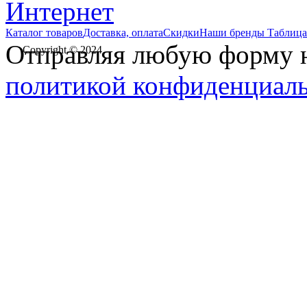
Каталог товаров
Доставка, оплата
Скидки
Наши бренды
Таблица
Отправляя любую форму на
Copyright © 2024
политикой конфиденциал