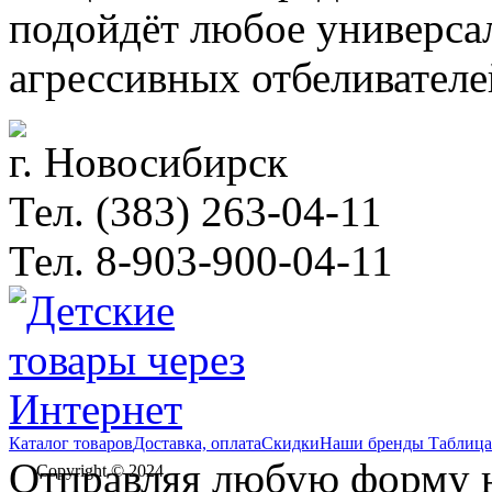
подойдёт любое универсал
агрессивных отбеливателе
г. Новосибирск
Тел. (383) 263-04-11
Тел. 8-903-900-04-11
Каталог товаров
Доставка, оплата
Скидки
Наши бренды
Таблица
Отправляя любую форму на
Copyright © 2024