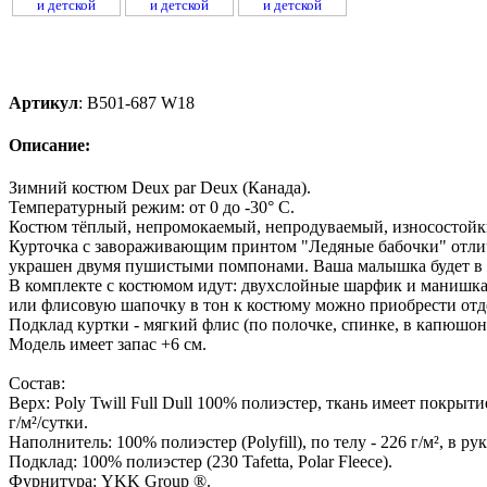
Артикул
:
B501-687 W18
Описание:
Зимний костюм Deux par Deux (Канада).
Температурный режим: от 0 до -30° С.
Костюм тёплый, непромокаемый, непродуваемый, износостойк
Курточка с завораживающим принтом "Ледяные бабочки" отли
украшен двумя пушистыми помпонами. Ваша малышка будет в во
В комплекте с костюмом идут: двухслойные шарфик и манишка
или флисовую шапочку в тон к костюму можно приобрести отд
Подклад куртки - мягкий флис (по полочке, спинке, в капюшон
Модель имеет запас +6 см.
Состав:
Верх: Poly Twill Full Dull 100% полиэстер, ткань имеет покрыт
г/м²/сутки.
Наполнитель: 100% полиэстер (Polyfill), по телу - 226 г/м², в ру
Подклад: 100% полиэстер (230 Tafetta, Polar Fleece).
Фурнитура: YKK Group ®.