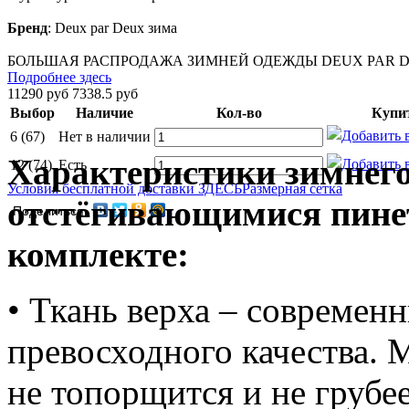
Бренд
:
Deux par Deux зима
БОЛЬШАЯ РАСПРОДАЖА ЗИМНЕЙ ОДЕЖДЫ DEUX PAR DE
Подробнее здесь
11290 руб
7338.5 руб
Выбор
Наличие
Кол-во
Купи
6 (67)
Нет в наличии
Характеристики зимнег
12 (74)
Есть
Условия бесплатной доставки ЗДЕСЬ
Размерная сетка
отстёгивающимися пине
Поделиться
комплекте:
• Ткань верха – современ
превосходного качества. 
не топорщится и не грубее