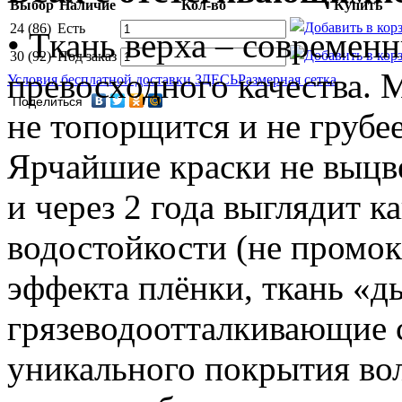
Выбор
Наличие
Кол-во
Купить
24 (86)
Есть
• Ткань верха – современ
30 (92)
Под заказ
превосходного качества. 
Условия бесплатной доставки ЗДЕСЬ
Размерная сетка
Поделиться
не топорщится и не грубее
Ярчайшие краски не выцв
и через 2 года выглядит к
водостойкости (не промок
эффекта плёнки, ткань «
грязеводоотталкивающие с
уникального покрытия воло