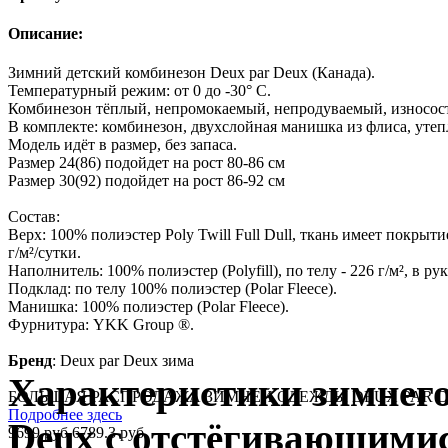
Описание:
Зимний детский комбинезон Deux par Deux (Канада).
Температурный режим: от 0 до -30° С.
Комбинезон тёплый, непромокаемый, непродуваемый, износос
В комплекте: комбинезон, двухслойная манишка из флиса, уте
Модель идёт в размер, без запаса.
Размер 24(86) подойдет на рост 80-86 см
Размер 30(92) подойдет на рост 86-92 см
Состав:
Верх: 100% полиэстер Poly Twill Full Dull, ткань имеет покрыт
г/м²/сутки.
Наполнитель: 100% полиэстер (Polyfill), по телу - 226 г/м², в ру
Подклад: по телу 100% полиэстер (Polar Fleece).
Манишка: 100% полиэстер (Polar Fleece).
Фурнитура: YKK Group ®.
Бренд
:
Deux par Deux зима
Характеристики зимнего
БОЛЬШАЯ РАСПРОДАЖА ЗИМНЕЙ ОДЕЖДЫ DEUX PAR DE
Подробнее здесь
Deux
с отстёгивающими
9699 руб
6789.3 руб