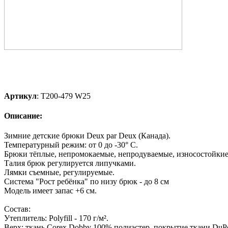
Артикул
:
T200-479 W25
Описание:
Зимние детские брюки Deux par Deux (Канада).
Температурный режим: от 0 до -30° С.
Брюки тёплые, непромокаемые, непродуваемые, износостойкие
Талия брюк регулируется липучками.
Лямки съемные, регулируемые.
Система "Рост ребёнка" по низу брюк - до 8 см
Модель имеет запас +6 см.
Состав:
Утеплитель: Polyfill - 170 г/м².
Верх: ткань Corex Dobby 100% полиэстер, покрытие ткани DuPon