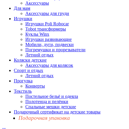
Аксессуары
Для мам
Аксессуары для груди
Игрушки
Игрушки Poli Robocar
Tobot трансформеры
Куклы Winx
Игрушки развивающие
Мобили, дуги, подвески
Погремушки и прорезыватели
Летний отдых
Коляски детские
Аксессуары для колясок
Спорт и отдых
Летний отдых
Прогулка
Конверты
Текстиль
Постельное бельё и одеяла
Полотенца и пелёнки
Спальные мешки детские
Подарочный сертификат на детские товары
Подарочная упаковка