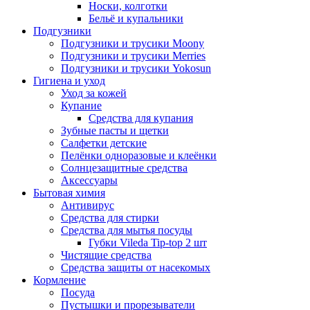
Носки, колготки
Бельё и купальники
Подгузники
Подгузники и трусики Moony
Подгузники и трусики Merries
Подгузники и трусики Yokosun
Гигиена и уход
Уход за кожей
Купание
Средства для купания
Зубные пасты и щетки
Салфетки детские
Пелёнки одноразовые и клеёнки
Солнцезащитные средства
Аксессуары
Бытовая химия
Антивирус
Средства для стирки
Средства для мытья посуды
Губки Vileda Tip-top 2 шт
Чистящие средства
Средства защиты от насекомых
Кормление
Посуда
Пустышки и прорезыватели