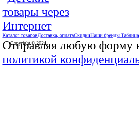
Каталог товаров
Доставка, оплата
Скидки
Наши бренды
Таблица
Отправляя любую форму на
Copyright © 2024
политикой конфиденциал