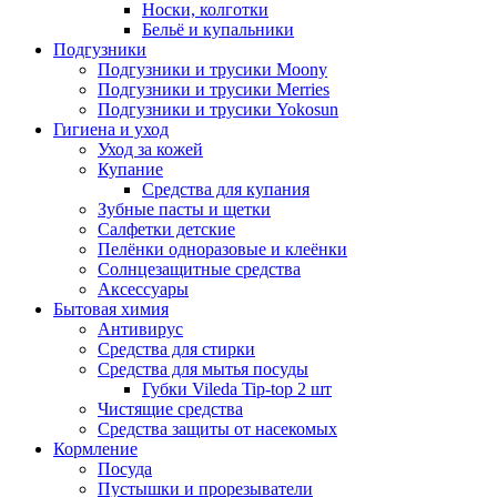
Носки, колготки
Бельё и купальники
Подгузники
Подгузники и трусики Moony
Подгузники и трусики Merries
Подгузники и трусики Yokosun
Гигиена и уход
Уход за кожей
Купание
Средства для купания
Зубные пасты и щетки
Салфетки детские
Пелёнки одноразовые и клеёнки
Солнцезащитные средства
Аксессуары
Бытовая химия
Антивирус
Средства для стирки
Средства для мытья посуды
Губки Vileda Tip-top 2 шт
Чистящие средства
Средства защиты от насекомых
Кормление
Посуда
Пустышки и прорезыватели