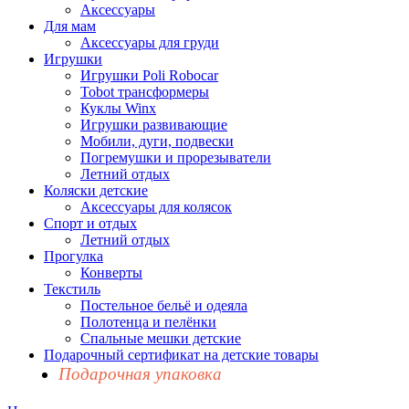
Аксессуары
Для мам
Аксессуары для груди
Игрушки
Игрушки Poli Robocar
Tobot трансформеры
Куклы Winx
Игрушки развивающие
Мобили, дуги, подвески
Погремушки и прорезыватели
Летний отдых
Коляски детские
Аксессуары для колясок
Спорт и отдых
Летний отдых
Прогулка
Конверты
Текстиль
Постельное бельё и одеяла
Полотенца и пелёнки
Спальные мешки детские
Подарочный сертификат на детские товары
Подарочная упаковка