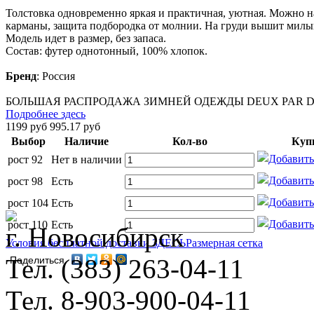
Толстовка одновременно яркая и практичная, уютная. Можно н
карманы, защита подбородка от молнии. На груди вышит милы
Модель идет в размер, без запаса.
Состав: футер однотонный, 100% хлопок.
Бренд
:
Россия
БОЛЬШАЯ РАСПРОДАЖА ЗИМНЕЙ ОДЕЖДЫ DEUX PAR DE
Подробнее здесь
1199 руб
995.17 руб
Выбор
Наличие
Кол-во
Куп
рост 92
Нет в наличии
рост 98
Есть
рост 104
Есть
рост 110
Есть
г. Новосибирск
Условия бесплатной доставки ЗДЕСЬ
Размерная сетка
Тел. (383) 263-04-11
Поделиться
Тел. 8-903-900-04-11