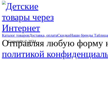
Каталог товаров
Доставка, оплата
Скидки
Наши бренды
Таблица
Отправляя любую форму на
Copyright © 2024
политикой конфиденциал