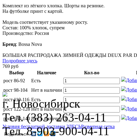
Комплект из лёгкого хлопка. Шорты на резинке.
На футболке принт с картой.
Модель соответствует указанному росту.
Состав: 100% хлопок, супрем
Производство: Россия
Бренд
:
Bossa Nova
БОЛЬШАЯ РАСПРОДАЖА ЗИМНЕЙ ОДЕЖДЫ DEUX PAR DE
Подробнее здесь
769
руб
Выбор
Наличие
Кол-во
рост 86-92
Есть
рост 98-104
Нет в наличии
г. Новосибирск
рост 110-116
Есть
рост 122-128
Нет в наличии
Тел. (383) 263-04-11
рост 134-140
Нет в наличии
Условия бесплатной доставки ЗДЕСЬ
Размерная сетка
Тел. 8-903-900-04-11
Поделиться