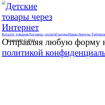
Каталог товаров
Доставка, оплата
Скидки
Наши бренды
Таблица
Отправляя любую форму на
Copyright © 2024
политикой конфиденциал