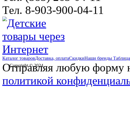
Тел. 8-903-900-04-11
Каталог товаров
Доставка, оплата
Скидки
Наши бренды
Таблица
Отправляя любую форму на
Copyright © 2024
политикой конфиденциал