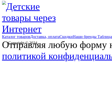
Каталог товаров
Доставка, оплата
Скидки
Наши бренды
Таблица
Отправляя любую форму на
Copyright © 2024
политикой конфиденциал