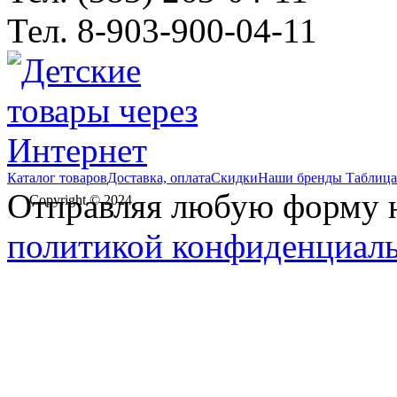
Тел. 8-903-900-04-11
Каталог товаров
Доставка, оплата
Скидки
Наши бренды
Таблица
Отправляя любую форму на
Copyright © 2024
политикой конфиденциал