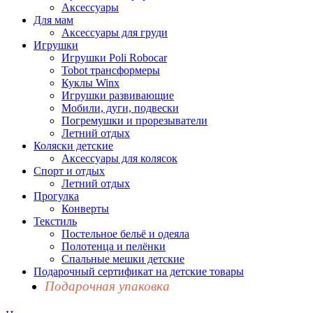
Аксессуары
Для мам
Аксессуары для груди
Игрушки
Игрушки Poli Robocar
Tobot трансформеры
Куклы Winx
Игрушки развивающие
Мобили, дуги, подвески
Погремушки и прорезыватели
Летний отдых
Коляски детские
Аксессуары для колясок
Спорт и отдых
Летний отдых
Прогулка
Конверты
Текстиль
Постельное бельё и одеяла
Полотенца и пелёнки
Спальные мешки детские
Подарочный сертификат на детские товары
Подарочная упаковка