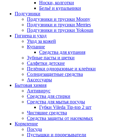
Носки, колготки
Бельё и купальники
Подгузники
Подгузники и трусики Moony
Подгузники и трусики Merries
Подгузники и трусики Yokosun
Гигиена и уход
Уход за кожей
Купание
Средства для купания
Зубные пасты и щетки
Салфетки детские
Пелёнки одноразовые и клеёнки
Солнцезащитные средства
Аксессуары
Бытовая химия
Антивирус
Средства для стирки
Средства для мытья посуды
Губки Vileda Tip-top 2 шт
Чистящие средства
Средства защиты от насекомых
Кормление
Посуда
Пустышки и прорезыватели