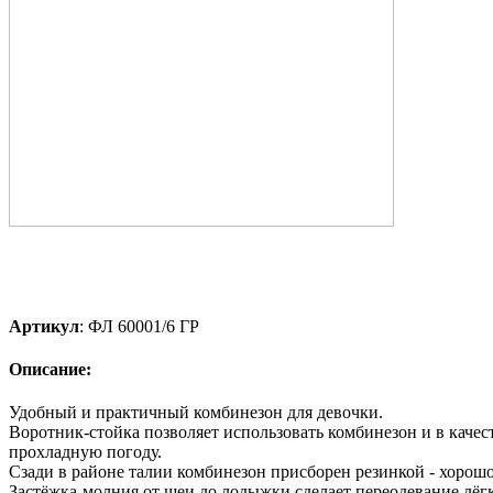
Артикул
:
ФЛ 60001/6 ГР
Описание:
Удобный и практичный комбинезон для девочки.
Воротник-стойка позволяет использовать комбинезон и в качес
прохладную погоду.
Сзади в районе талии комбинезон присборен резинкой - хорошо
Застёжка-молния от шеи до лодыжки сделает переодевание лёг