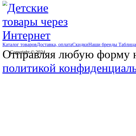
Каталог товаров
Доставка, оплата
Скидки
Наши бренды
Таблица
Отправляя любую форму на
Copyright © 2024
политикой конфиденциал