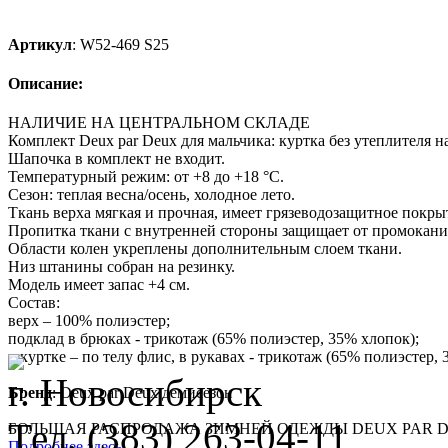
Артикул
:
W52-469 S25
Описание:
НАЛИЧИЕ НА ЦЕНТРАЛЬНОМ СКЛАДЕ
Комплект Deux par Deux для мальчика: куртка без утеплителя 
Шапочка в комплект не входит.
Температурный режим: от +8 до +18 °С.
Сезон: теплая весна/осень, холодное лето.
Ткань верха мягкая и прочная, имеет грязеводозащитное покрыт
Пропитка ткани с внутренней стороны защищает от промокани
Области колен укреплены дополнительным слоем ткани.
Низ штанины собран на резинку.
Модель имеет запас +4 см.
Состав:
верх – 100% полиэстер;
подклад в брюках - трикотаж (65% полиэстер, 35% хлопок);
в куртке – по телу флис, в рукавах - трикотаж (65% полиэстер, 
г. Новосибирск
Бренд
:
Deux par Deux демисезон
Тел. (383) 263-04-11
БОЛЬШАЯ РАСПРОДАЖА ЗИМНЕЙ ОДЕЖДЫ DEUX PAR DE
Подробнее здесь