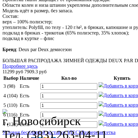
Области колен и низа штанин укреплены дополнительным слое
Модель идёт в размер, без запаса.
Состав:
верх – 100% полиэстер;
утеплитель: Polyfill, по телу - 120 г/м², в брюках, капюшоне и ру
подклад в брюках - трикотаж (65% полиэстер, 35% хлопок);
подклад в куртке – флис
Бренд
:
Deux par Deux демисезон
БОЛЬШАЯ РАСПРОДАЖА ЗИМНЕЙ ОДЕЖДЫ DEUX PAR DE
Подробнее здесь
11299 руб
7909.3 руб
Выбор
Наличие
Кол-во
Купить
3 (98)
Есть
4 (104)
Есть
5 (110)
Есть
6 (116)
Есть
г. Новосибирск
7 (122)
Есть
Тел. (383) 263-04-11
Условия бесплатной доставки ЗДЕСЬ
Размерная сетка