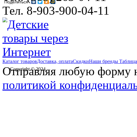
Поделиться
Тел. 8-903-900-04-11
Каталог товаров
Доставка, оплата
Скидки
Наши бренды
Таблица
Отправляя любую форму на
Copyright © 2024
политикой конфиденциал