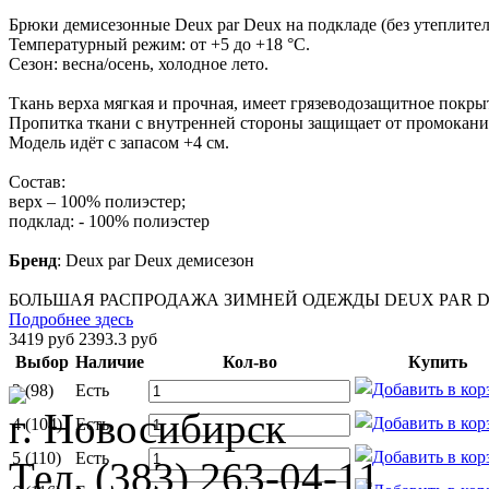
Брюки демисезонные Deux par Deux на подкладе (без утеплител
Температурный режим: от +5 до +18 °С.
Сезон: весна/осень, холодное лето.
Ткань верха мягкая и прочная, имеет грязеводозащитное покрыт
Пропитка ткани с внутренней стороны защищает от промокани
Модель идёт с запасом +4 см.
Состав:
верх – 100% полиэстер;
подклад: - 100% полиэстер
Бренд
:
Deux par Deux демисезон
БОЛЬШАЯ РАСПРОДАЖА ЗИМНЕЙ ОДЕЖДЫ DEUX PAR DE
Подробнее здесь
3419 руб
2393.3 руб
Выбор
Наличие
Кол-во
Купить
3 (98)
Есть
г. Новосибирск
4 (104)
Есть
5 (110)
Есть
Тел. (383) 263-04-11